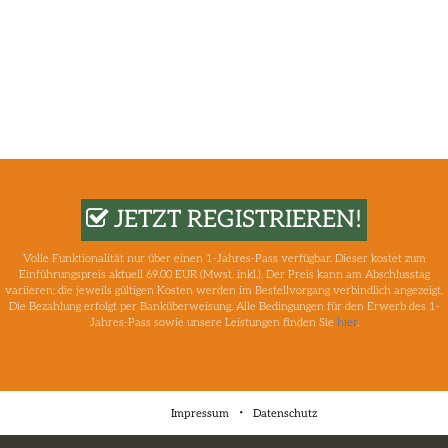
JETZT REGISTRIEREN!
Volle Funktionalität nur über einen 1-Jahres-Pass verfügbar. Dieser kostet zum
Einführungspreis aktuell 69.00 EUR (Mwst. inkl.). Der Preis kann am Abschlusstag
variieren; die jeweils gültigen Kosten werden im Bestellvorgang verbindlich angezeigt.
Die Bezahlung erfolgt per Banküberweisung. Alle Bedingungen für den Erwerb des 1-
Jahres-Pass sowie unsere Leistungen finden Sie
hier
.
Impressum
Datenschutz